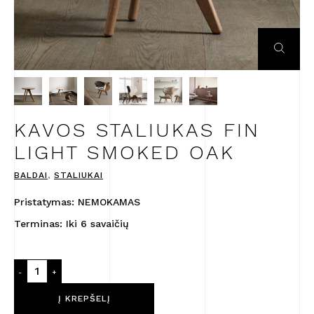
KAVOS STALIUKAS FIN
LIGHT SMOKED OAK
BALDAI
,
STALIUKAI
Pristatymas: NEMOKAMAS
Terminas: Iki 6 savaičių
produkto
-
+
kiekis:
Kavos
Į KREPŠELĮ
staliukas