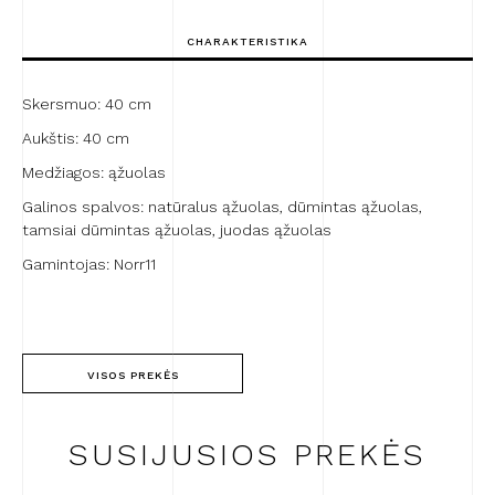
Fin
Light
CHARAKTERISTIKA
Smoked
Oak
Skersmuo: 40 cm
Aukštis: 40 cm
Medžiagos: ąžuolas
Galinos spalvos: natūralus ąžuolas, dūmintas ąžuolas,
tamsiai dūmintas ąžuolas, juodas ąžuolas
Gamintojas: Norr11
VISOS PREKĖS
SUSIJUSIOS PREKĖS