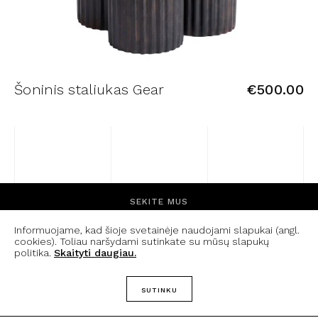
Šoninis staliukas Gear
€
500.00
SEKITE MUS
Informuojame, kad šioje svetainėje naudojami slapukai (angl.
FACEBOOK
INSTAGRAM
cookies). Toliau naršydami sutinkate su mūsų slapukų
politika.
Skaityti daugiau.
APIE MUS
SUTINKU
KONTAKTAI
PRISTATYMO IR GRĄŽINIMO SĄLYGOS