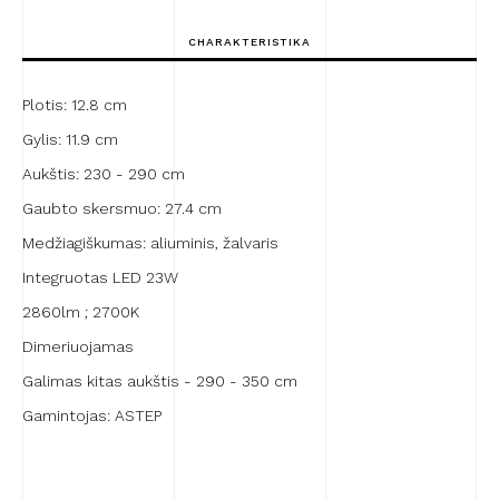
LT8
CHARAKTERISTIKA
Plotis: 12.8 cm
Gylis: 11.9 cm
Aukštis: 230 - 290 cm
Gaubto skersmuo: 27.4 cm
Medžiagiškumas: aliuminis, žalvaris
Integruotas LED 23W
2860lm ; 2700K
Dimeriuojamas
Galimas kitas aukštis - 290 - 350 cm
Gamintojas: ASTEP