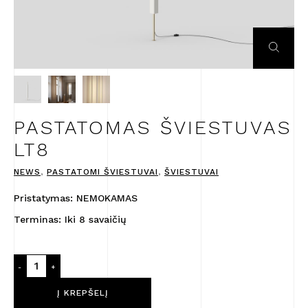
PASTATOMAS ŠVIESTUVAS
LT8
NEWS
,
PASTATOMI ŠVIESTUVAI
,
ŠVIESTUVAI
Pristatymas: NEMOKAMAS
Terminas: Iki 8 savaičių
produkto
-
+
kiekis:
Pastatomas
Į KREPŠELĮ
šviestuvas