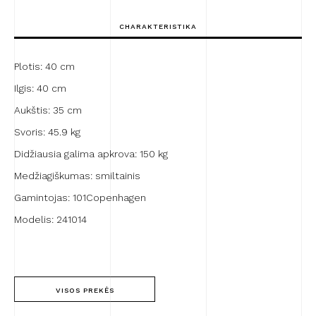
Limestone
Low
CHARAKTERISTIKA
Plotis: 40 cm
Ilgis: 40 cm
Aukštis: 35 cm
Svoris: 45.9 kg
Didžiausia galima apkrova: 150 kg
Medžiagiškumas: smiltainis
Gamintojas: 101Copenhagen
Modelis: 241014
VISOS PREKĖS