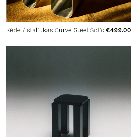
Kėdė / staliukas Curve Steel Solid
€
499.00