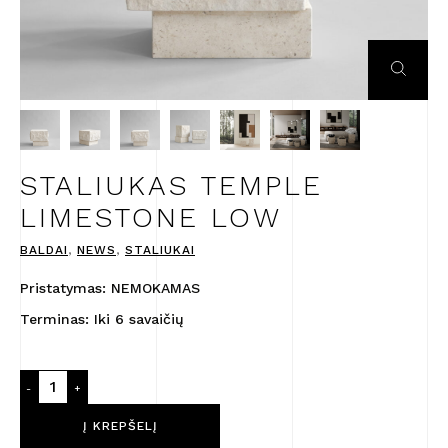
STALIUKAS TEMPLE
LIMESTONE LOW
BALDAI
,
NEWS
,
STALIUKAI
Pristatymas: NEMOKAMAS
Terminas: Iki 6 savaičių
produkto
-
+
kiekis:
Staliukas
Į KREPŠELĮ
Temple