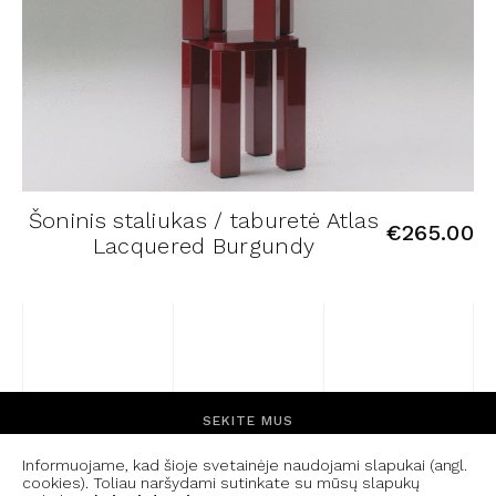
Šoninis staliukas / taburetė Atlas
€
265.00
Lacquered Burgundy
SEKITE MUS
Informuojame, kad šioje svetainėje naudojami slapukai (angl.
FACEBOOK
INSTAGRAM
cookies). Toliau naršydami sutinkate su mūsų slapukų