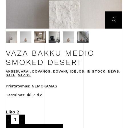
VAZA BAKKU MEDIO
SMOKED DESERT
AKSESUARAI
,
DOVANOS
,
DOVANŲ IDĖJOS
,
IN STOCK
,
NEWS
,
SALE
,
VAZOS
Pristatymas: NEMOKAMAS
Terminas: Iki 7 d.d.
Liko 2
produkto
-
+
kiekis:
Vaza