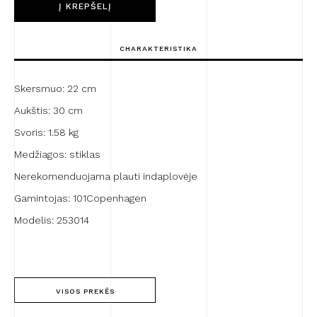
Į KREPŠELĮ
Bakku
Medio
Smoked
CHARAKTERISTIKA
Desert
Skersmuo: 22 cm
Aukštis: 30 cm
Svoris: 1.58 kg
Medžiagos: stiklas
Nerekomenduojama plauti indaplovėje
Gamintojas: 101Copenhagen
Modelis: 253014
VISOS PREKĖS