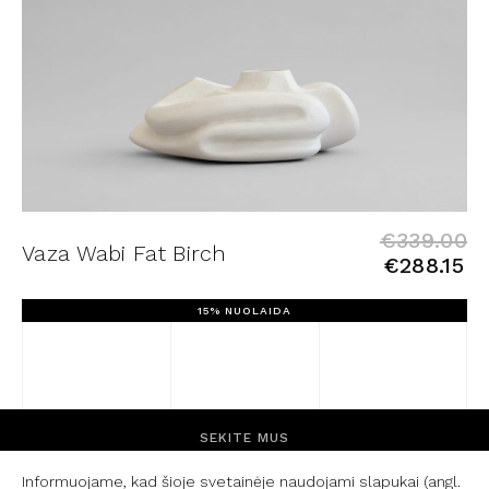
€
339.00
Vaza Wabi Fat Birch
Origin
€
288.15
price
Curre
was:
price
15% NUOLAIDA
€339.
is:
€288.1
SEKITE MUS
Informuojame, kad šioje svetainėje naudojami slapukai (angl.