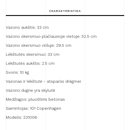
Medio
Dark
CHARAKTERISTIKA
Grey
su
lėkštute
Vazono aukštis: 33 cm
Vazono skersmuo plačiausioje vietoje: 52.5 cm
Vazono skersmuo viršuje: 29.5 cm
Lėkštutės skersmuo: 33 cm
Lėkštutės aukštis: 2.5 cm
Svoris: 10 kg
Vazonas ir lėkštutė - atsparūs drėgmei
Vazono dugne yra skylutė
Medžiagos: pluoštinis betonas
Gamintojas: 101 Copenhagen
Modelis: 231006