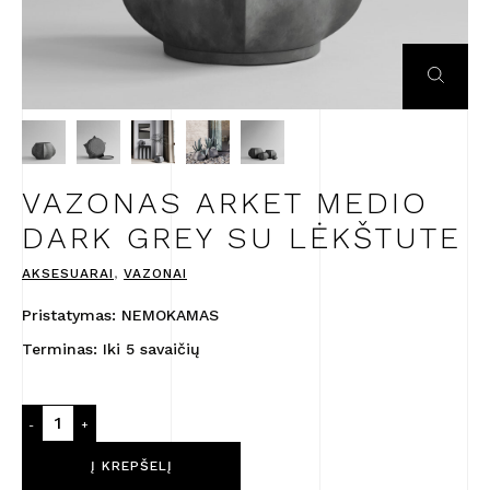
VAZONAS ARKET MEDIO
DARK GREY SU LĖKŠTUTE
AKSESUARAI
,
VAZONAI
Pristatymas: NEMOKAMAS
Terminas: Iki 5 savaičių
produkto
-
+
kiekis:
Vazonas
Į KREPŠELĮ
Arket