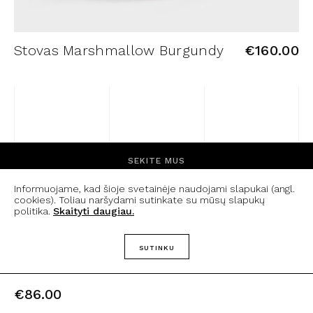
Stovas Marshmallow Burgundy
€
160.00
SEKITE MUS
Informuojame, kad šioje svetainėje naudojami slapukai (angl.
FACEBOOK
INSTAGRAM
cookies). Toliau naršydami sutinkate su mūsų slapukų
politika.
Skaityti daugiau.
APIE MUS
SUTINKU
KONTAKTAI
PRISTATYMO IR GRĄŽINIMO SĄLYGOS
PRIVATUMO POLITIKA
€
86.00