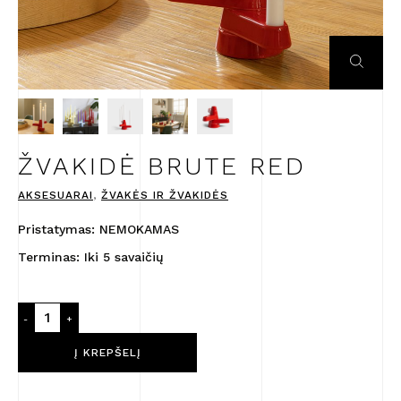
ŽVAKIDĖ BRUTE RED
AKSESUARAI
,
ŽVAKĖS IR ŽVAKIDĖS
Pristatymas: NEMOKAMAS
Terminas: Iki 5 savaičių
produkto
-
+
kiekis:
Žvakidė
Į KREPŠELĮ
Brute
Red
CHARAKTERISTIKA